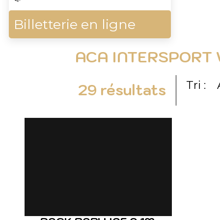
Billetterie en ligne
ACA INTERSPORT 
Tri :
29
résultats