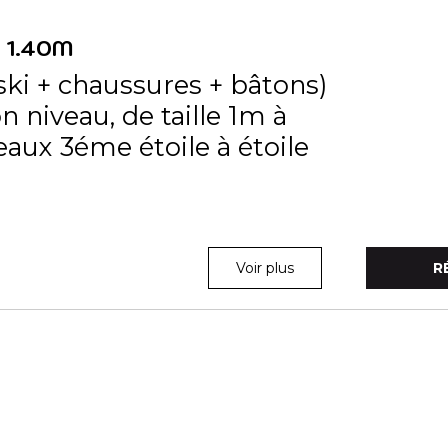
 1.40M
ski + chaussures + bâtons)
n niveau, de taille 1m à
eaux 3éme étoile à étoile
Voir plus
R