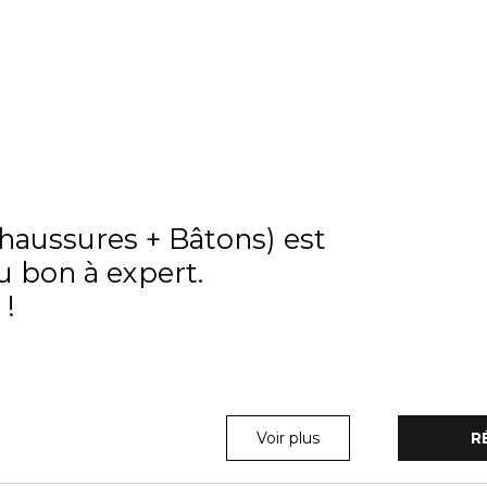
Chaussures + Bâtons) est
u bon à expert.
 !
Voir plus
R