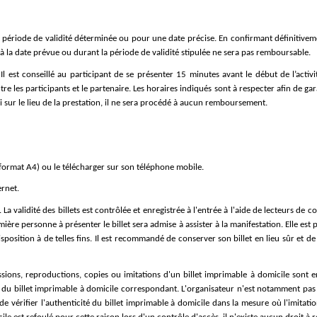
e période de validité déterminée ou pour une date précise. En confirmant définitivem
 à la date prévue ou durant la période de validité stipulée ne sera pas remboursable.
l est conseillé au participant de se présenter 15 minutes avant le début de l’activi
re les participants et le partenaire. Les horaires indiqués sont à respecter afin de ga
i sur le lieu de la prestation, il ne sera procédé à aucun remboursement.
(format A4) ou le télécharger sur son téléphone mobile.
ernet.
 validité des billets est contrôlée et enregistrée à l'entrée à l'aide de lecteurs de cod
ère personne à présenter le billet sera admise à assister à la manifestation. Elle est pr
sition à de telles fins. Il est recommandé de conserver son billet en lieu sûr et de n’u
ssions, reproductions, copies ou imitations d'un billet imprimable à domicile sont 
u billet imprimable à domicile correspondant. L'organisateur n'est notamment pas obl
i de vérifier l'authenticité du billet imprimable à domicile dans la mesure où l'imitat