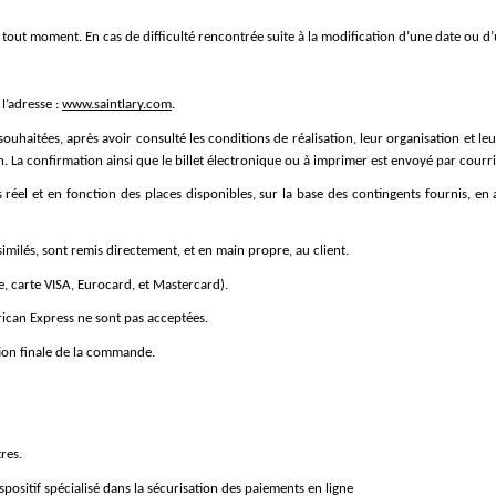
 tout moment. En cas de difficulté rencontrée suite à la modification d’une date ou d’un 
l’adresse : 
www.saintlary.com
.
souhaitées, après avoir consulté les conditions de réalisation, leur organisation et leur
n. La confirmation ainsi que le billet électronique ou à imprimer est envoyé par courr
s réel et en fonction des places disponibles, sur la base des contingents fournis, en a
imilés, sont remis directement, et en main propre, au client.
e, carte VISA, Eurocard, et Mastercard).
ican Express ne sont pas acceptées.
tion finale de la commande.
tres.
positif spécialisé dans la sécurisation des paiements en ligne