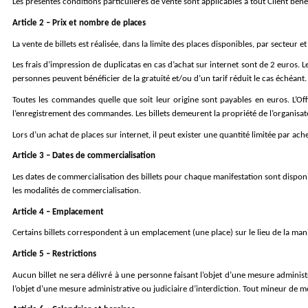
Les présentes conditions particulières de vente sont applicables à tout Client bén
Article 2 – Prix et nombre de places
La vente de billets est réalisée, dans la limite des places disponibles, par secteur e
Les frais d’impression de duplicatas en cas d’achat sur internet sont de 2 euros. 
personnes peuvent bénéficier de la gratuité et/ou d’un tarif réduit le cas échéant.
Toutes les commandes quelle que soit leur origine sont payables en euros. L’Off
l’enregistrement des commandes. Les billets demeurent la propriété de l’organisate
Lors d’un achat de places sur internet, il peut exister une quantité limitée par ach
Article 3 – Dates de commercialisation
Les dates de commercialisation des billets pour chaque manifestation sont disponibl
les modalités de commercialisation.
Article 4 – Emplacement
Certains billets correspondent à un emplacement (une place) sur le lieu de la manif
Article 5 – Restrictions
Aucun billet ne sera délivré à une personne faisant l’objet d’une mesure administra
l’objet d’une mesure administrative ou judiciaire d’interdiction. Tout mineur de m