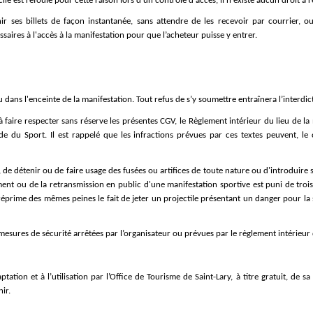
cile est refoulé pour cette raison lors d'un contrôle d'accès, il n'existe aucun droit 
enir ses billets de façon instantanée, sans attendre de les recevoir par courrier,
saires à l'accès à la manifestation pour que l’acheteur puisse y entrer.
ans l'enceinte de la manifestation. Tout refus de s’y soumettre entraînera l’interdictio
à faire respecter sans réserve les présentes CGV, le Règlement intérieur du lieu de la ma
de du Sport. Il est rappelé que les infractions prévues par ces textes peuvent, l
e, de détenir ou de faire usage des fusées ou artifices de toute nature ou d'introduire 
nt ou de la retransmission en public d'une manifestation sportive est puni de troi
réprime des mêmes peines le fait de jeter un projectile présentant un danger pour la
mesures de sécurité arrêtées par l’organisateur ou prévues par le règlement intérieur 
ation et à l’utilisation par l’Office de Tourisme de Saint-Lary, à titre gratuit, de s
ir.