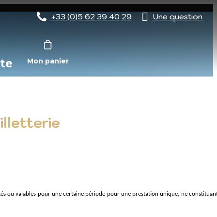
+33 (0)5 62 39 40 29
Une question
te
Mon panier
lletterie
 datés ou valables pour une certaine période pour une prestation unique, ne constituant