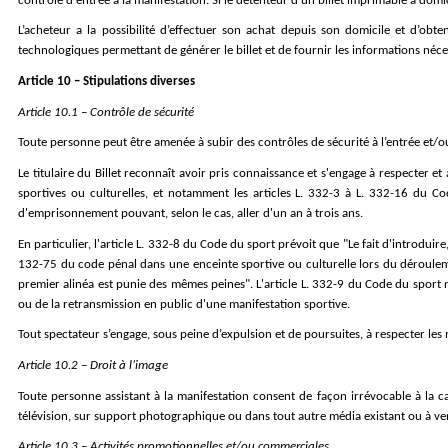
contrôle d'entrée à la manifestation. Si le détenteur d'un billet imprimable à domi
L’acheteur a la possibilité d’effectuer son achat depuis son domicile et d’obt
technologiques permettant de générer le billet et de fournir les informations néces
Article 10 – Stipulations diverses
Article 10.1 – Contrôle de sécurité
Toute personne peut être amenée à subir des contrôles de sécurité à l’entrée et/ou d
Le titulaire du Billet reconnaît avoir pris connaissance et s'engage à respecter et 
sportives ou culturelles, et notamment les articles L. 332-3 à L. 332-16 du Co
d'emprisonnement pouvant, selon le cas, aller d'un an à trois ans.
En particulier, l'article L. 332-8 du Code du sport prévoit que "Le fait d'introduir
132-75 du code pénal dans une enceinte sportive ou culturelle lors du dérouleme
premier alinéa est punie des mêmes peines". L'article L. 332-9 du Code du sport 
ou de la retransmission en public d'une manifestation sportive.
Tout spectateur s’engage, sous peine d’expulsion et de poursuites, à respecter les 
Article 10.2 – Droit à l’image
Toute personne assistant à la manifestation consent de façon irrévocable à la capt
télévision, sur support photographique ou dans tout autre média existant ou à ven
Article 10.3 – Activités promotionnelles et/ou commerciales