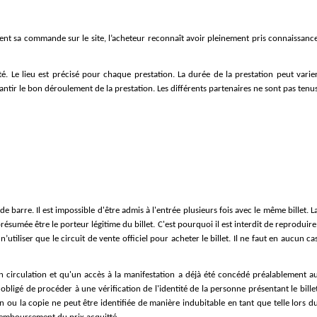
ent sa commande sur le site, l’acheteur reconnaît avoir pleinement pris connaissance
té. Le lieu est précisé pour chaque prestation. La durée de la prestation peut varier
rantir le bon déroulement de la prestation. Les différents partenaires ne sont pas tenus
e barre. Il est impossible d'être admis à l'entrée plusieurs fois avec le même billet. La
ésumée être le porteur légitime du billet. C'est pourquoi il est interdit de reproduire,
tiliser que le circuit de vente officiel pour acheter le billet. Il ne faut en aucun cas
en circulation et qu'un accès à la manifestation a déjà été concédé préalablement au
igé de procéder à une vérification de l'identité de la personne présentant le billet
ion ou la copie ne peut être identifiée de manière indubitable en tant que telle lors du