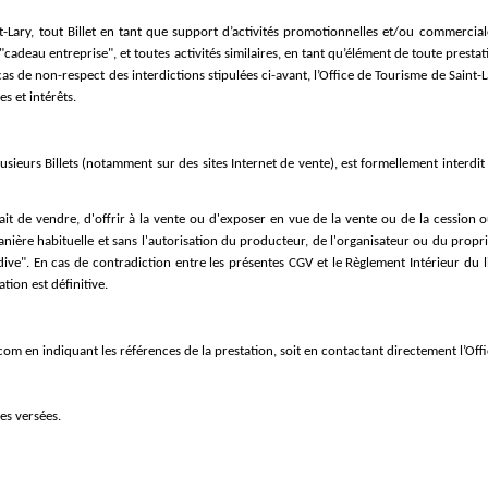
Saint-Lary, tout Billet en tant que support d’activités promotionnelles et/ou commer
"cadeau entreprise", et toutes activités similaires, en tant qu’élément de toute presta
as de non-respect des interdictions stipulées ci-avant, l’Office de Tourisme de Saint-La
s et intérêts.
usieurs Billets (notamment sur des sites Internet de vente), est formellement interdit 
ait de vendre, d'offrir à la vente ou d'exposer en vue de la vente ou de la cession 
ière habituelle et sans l'autorisation du producteur, de l'organisateur ou du proprié
e". En cas de contradiction entre les présentes CGV et le Règlement Intérieur du lie
tion est définitive.
y.com en indiquant les références de la prestation, soit en contactant directement l’Of
es versées.