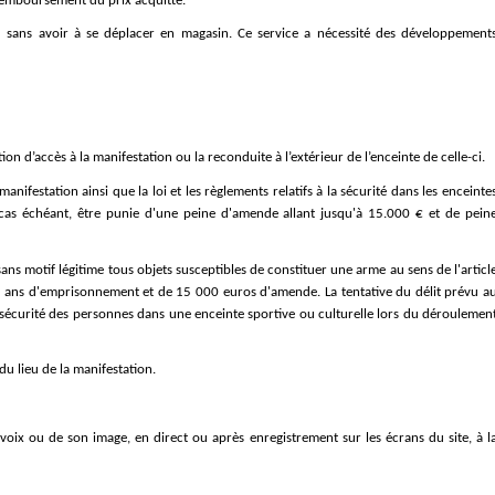
à remboursement du prix acquitté.
 ou sans avoir à se déplacer en magasin. Ce service a nécessité des développements
n d’accès à la manifestation ou la reconduite à l’extérieur de l’enceinte de celle-ci.
nifestation ainsi que la loi et les règlements relatifs à la sécurité dans les enceintes
e cas échéant, être punie d'une peine d'amende allant jusqu'à 15.000 € et de peine
sans motif légitime tous objets susceptibles de constituer une arme au sens de l'article
s ans d'emprisonnement et de 15 000 euros d'amende. La tentative du délit prévu au
 sécurité des personnes dans une enceinte sportive ou culturelle lors du déroulement
du lieu de la manifestation.
a voix ou de son image, en direct ou après enregistrement sur les écrans du site, à la