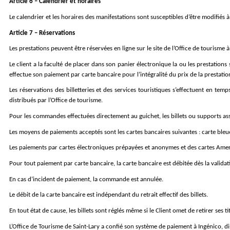
Article 6 – Calendrier et horaires
Le calendrier et les horaires des manifestations sont susceptibles d’être modifiés à
Article 7 – Réservations
Les prestations peuvent être réservées en ligne sur le site de l’Office de tourisme à 
Le client a la faculté de placer dans son panier électronique la ou les prestations 
effectue son paiement par carte bancaire pour l’intégralité du prix de la prestatio
Les réservations des billetteries et des services touristiques s’effectuent en temp
distribués par l’Office de tourisme.
Pour les commandes effectuées directement au guichet, les billets ou supports ass
Les moyens de paiements acceptés sont les cartes bancaires suivantes : carte bleu
Les paiements par cartes électroniques prépayées et anonymes et des cartes Amer
Pour tout paiement par carte bancaire, la carte bancaire est débitée dès la valida
En cas d’incident de paiement, la commande est annulée.
Le débit de la carte bancaire est indépendant du retrait effectif des billets.
En tout état de cause, les billets sont réglés même si le Client omet de retirer ses ti
L’Office de Tourisme de Saint-Lary a confié son système de paiement à Ingénico, dis