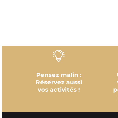
Pensez malin :
Réservez aussi
vos activités !
p