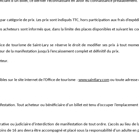
éficiant d’un Billet, ce dernier reconnaissant en avoir eu connaissance préalablement.
t par catégorie de prix. Les prix sont indiqués TTC, hors participation aux frais d’expédi
Les acheteurs sont informés que, dans la limite des places disponibles et suivant les c
ice de tourisme de Saint-Lary se réserve le droit de modifier ses prix à tout mome
ur de la manifestation jusqu’à l’encaissement complet et définitif du prix.
eteur.
es sur le site internet de l’Office de tourisme : 
www.saintlary.com
 ou toute adresse d
estation. Tout acheteur ou bénéficiaire d’un billet est tenu d’occuper l’emplacement pr
tive ou judiciaire d’interdiction de manifestation de tout ordre. L’accès au lieu de la
oins de 16 ans devra être accompagné et placé sous la responsabilité d’un adulte en po