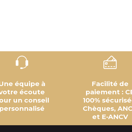
Une équipe à
Facilité de
votre écoute
paiement : C
our un conseil
100% sécurisé
personnalisé
Chèques, AN
et E-ANCV