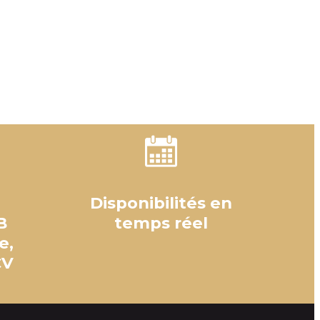
Disponibilités en
B
temps réel
e,
CV