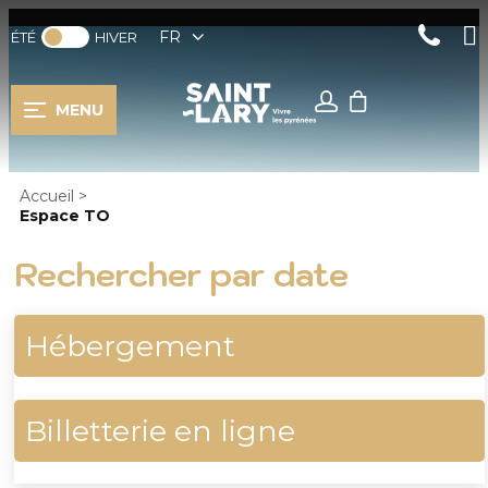
FR
ÉTÉ
HIVER
MENU
Accueil
>
Espace TO
Rechercher par date
Hébergement
Billetterie en ligne