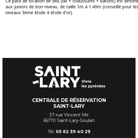
Ce pack de location de skis (ski + chaussures + bâtons) est destin
aux juniors de bon niveau, de taille 1m à 1.40m (conseillé pour le
niveaux 3éme étoile à étoile d'or).
CENTRALE DE RÉSERVATION
SAINT-LARY
37 rue Vincent Mir
65170 Saint-Lary-Soulan
Tél.
05 62 39
40 29