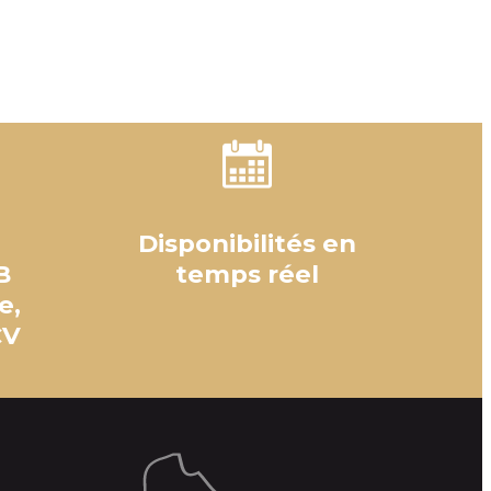
Disponibilités en
B
temps réel
e,
CV