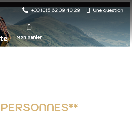
+33 (0)5 62 39 40 29
Une question
te
Mon panier
8 PERSONNES**