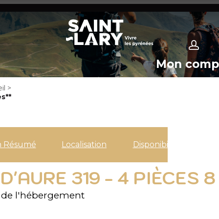
Mon comp
il
>
s**
n Résumé
Localisation
Disponibilités
D'AURE 319 - 4 PIÈCES 
 de l'hébergement