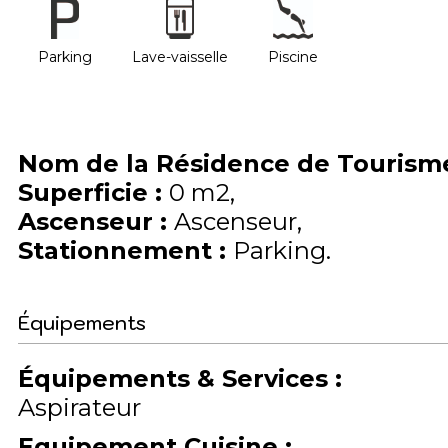
Parking
Lave-vaisselle
Piscine
Nom de la Résidence de Touris
Superficie
:
0
m2
Ascenseur
:
Ascenseur
Stationnement
:
Parking
Équipements
Équipements & Services
:
Aspirateur
Equipement Cuisine
: