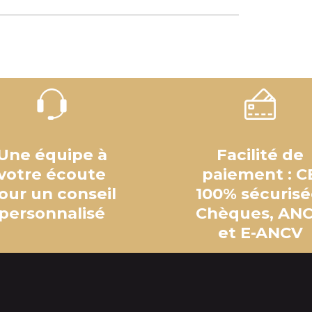
Une équipe à
Facilité de
votre écoute
paiement : C
our un conseil
100% sécurisé
personnalisé
Chèques, AN
et E-ANCV