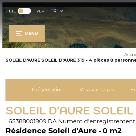
FR
ÉTÉ
HIVER
MENU
Accue
SOLEIL D'AURE SOLEIL D'AURE 319 - 4 pièces 8 personne
Présentation
Vos avantages
E
SOLEIL D'AURE SOLEIL 
65388001909 DA
Numéro d'enregistrement
Résidence Soleil d'Aure
0
m2