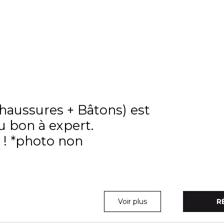
Chaussures + Bâtons) est
u bon à expert.
s ! *photo non
Voir plus
R