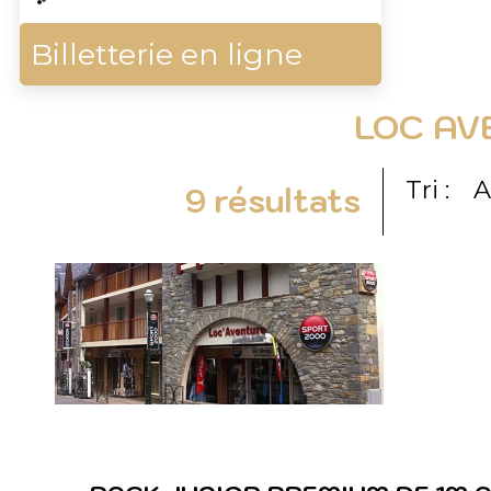
Billetterie en ligne
LOC AV
Tri :
A
9
résultats