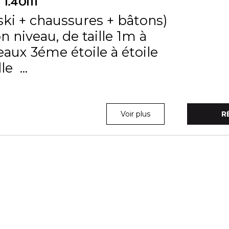
 1.40M
ski + chaussures + bâtons)
n niveau, de taille 1m à
eaux 3éme étoile à étoile
e ...
Voir plus
R