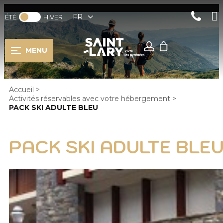
FR
ÉTÉ
HIVER
MENU
Accueil
>
Activités réservables avec votre hébergement
>
PACK SKI ADULTE BLEU
PACK SKI ADULTE BLE