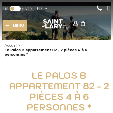
FR
ÉTÉ
HIVER
MENU
Accueil
>
Le Palos B appartement 82 - 2 pièces 4 à 6
personnes *
LE PALOS B
APPARTEMENT 82 - 2
PIÈCES 4 À 6
PERSONNES *