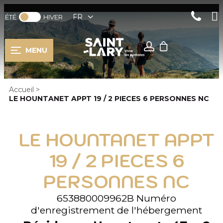
FR
ÉTÉ
HIVER
MENU
Accueil
>
LE HOUNTANET APPT 19 / 2 PIECES 6 PERSONNES NC
LE HOUNTANET APPT
19 / 2 PIECES 6
PERSONNES NC
653880009962B
Numéro
d'enregistrement de l'hébergement