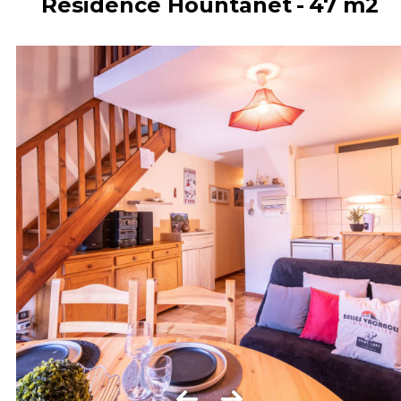
Résidence Hountanet
47
m2