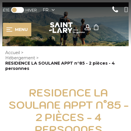
FR
ÉTÉ
HIVER
MENU
Accueil
>
Hébergement
>
RESIDENCE LA SOULANE APPT n°85 - 2 pièces - 4
personnes
RESIDENCE LA
SOULANE APPT N°85 -
2 PIÈCES - 4
PERSONNES