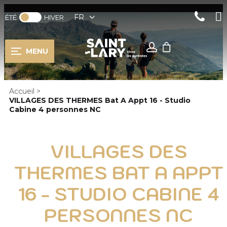
FR
ÉTÉ
HIVER
MENU
Accueil
>
VILLAGES DES THERMES Bat A Appt 16 - Studio
Cabine 4 personnes NC
VILLAGES DES
THERMES BAT A APPT
16 - STUDIO CABINE 4
PERSONNES NC