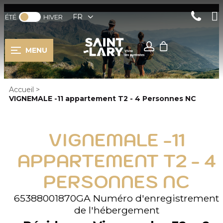
FR
ÉTÉ
HIVER
MENU
Accueil
>
VIGNEMALE -11 appartement T2 - 4 Personnes NC
VIGNEMALE -11
APPARTEMENT T2 - 4
PERSONNES NC
65388001870GA
Numéro d'enregistrement
de l'hébergement