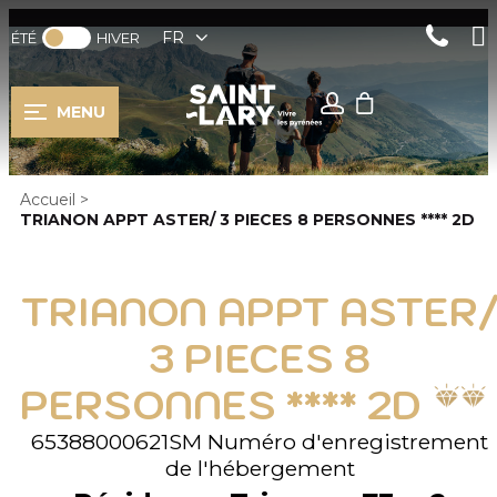
FR
ÉTÉ
HIVER
MENU
Accueil
>
TRIANON APPT ASTER/ 3 PIECES 8 PERSONNES **** 2D
TRIANON APPT ASTER
3 PIECES 8
PERSONNES **** 2D
65388000621SM
Numéro d'enregistrement
de l'hébergement