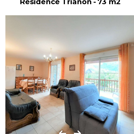
Résidence Trianon
73
m2