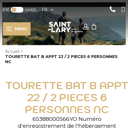
FR
ÉTÉ
HIVER
MENU
Accueil
>
TOURETTE BAT B APPT 22 / 2 PIECES 6 PERSONNES
NC
TOURETTE BAT B APP
22 / 2 PIECES 6
PERSONNES NC
65388000566YO
Numéro
d'enregistrement de l'hébergement