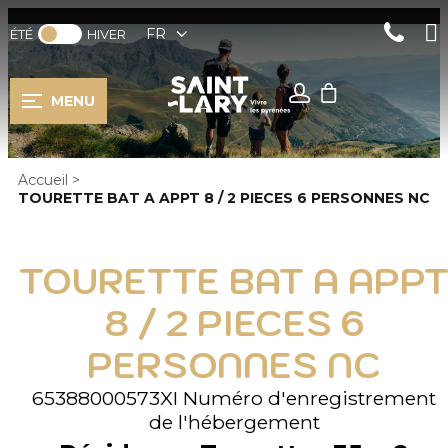
FR
ÉTÉ
HIVER
MENU
Accueil
>
TOURETTE BAT A APPT 8 / 2 PIECES 6 PERSONNES NC
TOURETTE BAT A APP
8 / 2 PIECES 6
PERSONNES NC
65388000573XI
Numéro d'enregistrement
de l'hébergement