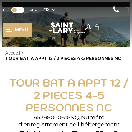
FR
ÉTÉ
HIVER
MENU
Accueil
>
TOUR BAT A APPT 12 / 2 PIECES 4-5 PERSONNES NC
TOUR BAT A APPT 12 /
2 PIECES 4-5
PERSONNES NC
65388000616NQ
Numéro
d'enregistrement de l'hébergement