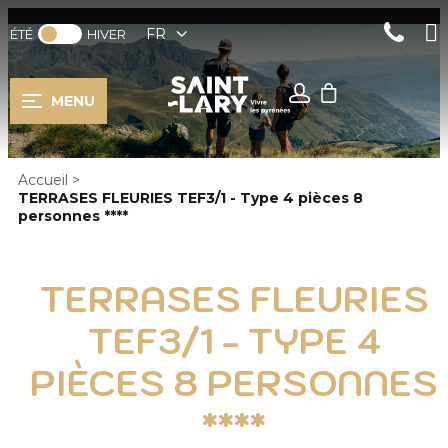
FR
ÉTÉ
HIVER
MENU
Accueil
>
TERRASES FLEURIES TEF3/1 - Type 4 pièces 8
personnes ****
TERRASES FLEURIES
TEF3/1 - TYPE 4
PIÈCES 8 PERSONNES
****