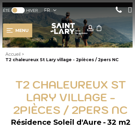
FR
ÉTÉ
HIVER
MENU
Accueil
>
T2 chaleureux St Lary village - 2pièces / 2pers NC
T2 CHALEUREUX ST
LARY VILLAGE -
2PIÈCES / 2PERS NC
Résidence Soleil d'Aure
32
m2