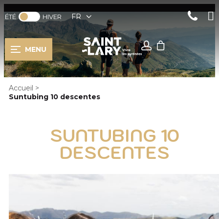
FR
ÉTÉ
HIVER
MENU
Accueil
>
Suntubing 10 descentes
SUNTUBING 10
DESCENTES