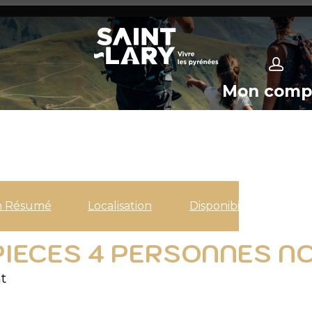
Mon comp
n Résumé
Localisation
Disponibilités
 PIECES 4 PERSONNES N
t