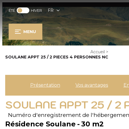
FR
ÉTÉ
HIVER
MENU
Accueil
>
SOULANE APPT 25 / 2 PIECES 4 PERSONNES NC
Présentation
Vos avantages
E
SOULANE APPT 25 / 2
Numéro d'enregistrement de l'hébergemen
Résidence Soulane
30
m2