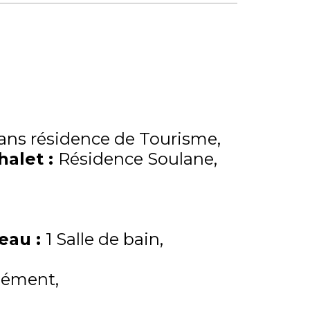
ns résidence de Tourisme
Chalet
:
Résidence Soulane
'eau
:
1 Salle de bain
lément