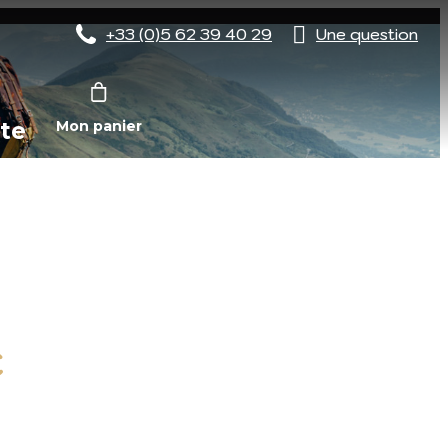
+33 (0)5 62 39 40 29
Une question
te
Mon panier
C