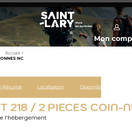
Mon comp
Accueil
>
RSONNES NC
n Résumé
Localisation
Disponibilités
T 218 / 2 PIECES COIN-
e l'hébergement