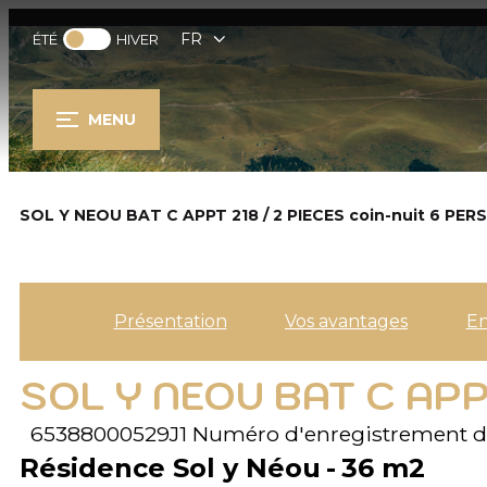
FR
ÉTÉ
HIVER
MENU
SOL Y NEOU BAT C APPT 218 / 2 PIECES coin-nuit 6 PE
Présentation
Vos avantages
E
SOL Y NEOU BAT C APP
65388000529J1
Numéro d'enregistrement d
Résidence Sol y Néou
36
m2