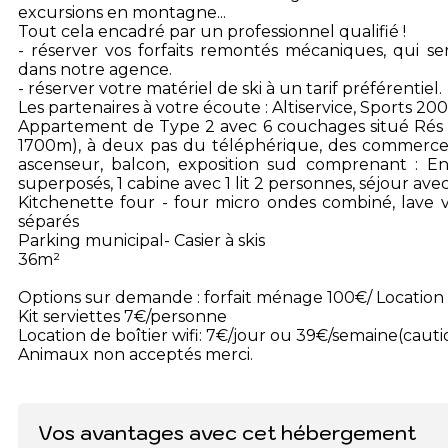
excursions en montagne...
Tout cela encadré par un professionnel qualifié !
- réserver vos forfaits remontés mécaniques, qui ser
dans notre agence.
- réserver votre matériel de ski à un tarif préférentiel.
Les partenaires à votre écoute : Altiservice, Sports 20
Appartement de Type 2 avec 6 couchages situé Rés S
1700m), à deux pas du téléphérique, des commerces
ascenseur, balcon, exposition sud comprenant : Ent
superposés, 1 cabine avec 1 lit 2 personnes, séjour avec 
Kitchenette four - four micro ondes combiné, lave va
séparés
Parking municipal- Casier à skis
36m²
Options sur demande : forfait ménage 100€/ Location 
Kit serviettes 7€/personne
Location de boîtier wifi: 7€/jour ou 39€/semaine(caut
Animaux non acceptés merci.
Vos avantages avec cet hébergement