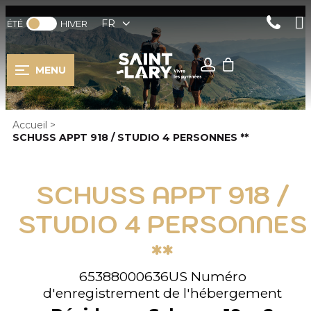
FR
ÉTÉ
HIVER
MENU
Accueil
>
SCHUSS APPT 918 / STUDIO 4 PERSONNES **
SCHUSS APPT 918 /
STUDIO 4 PERSONNES
**
65388000636US
Numéro
d'enregistrement de l'hébergement