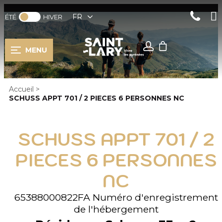
FR
ÉTÉ
HIVER
MENU
Accueil
>
SCHUSS APPT 701 / 2 PIECES 6 PERSONNES NC
SCHUSS APPT 701 / 2
PIECES 6 PERSONNES
NC
65388000822FA
Numéro d'enregistrement
de l'hébergement