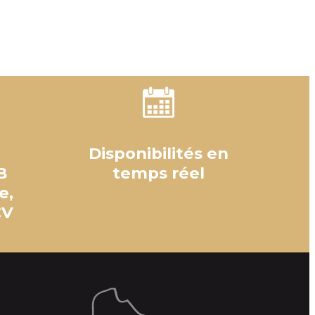
Disponibilités en
B
temps réel
e,
CV