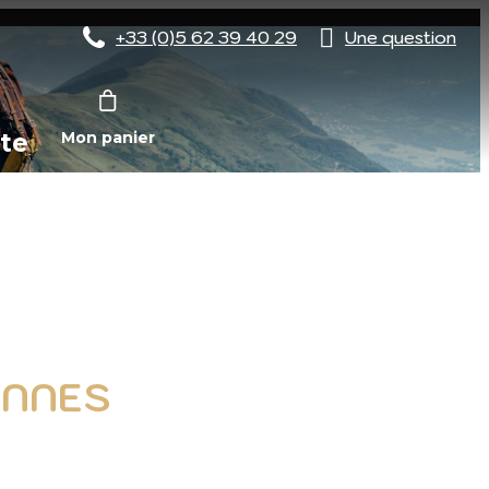
+33 (0)5 62 39 40 29
Une question
te
Mon panier
ONNES