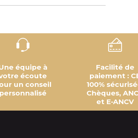
Une équipe à
Facilité de
votre écoute
paiement : C
our un conseil
100% sécurisé
personnalisé
Chèques, AN
et E-ANCV