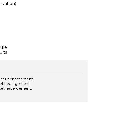
ervation)
cule
uits
vec cet hébergement.
 cet hébergement.
e cet hébergement.