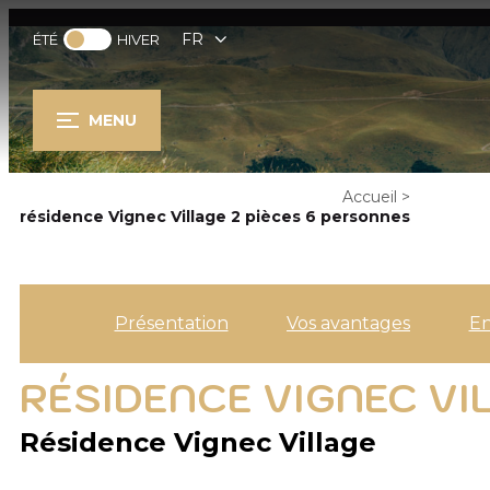
FR
ÉTÉ
HIVER
MENU
Accueil
>
résidence Vignec Village 2 pièces 6 personnes
Présentation
Vos avantages
E
RÉSIDENCE VIGNEC VI
Résidence Vignec Village