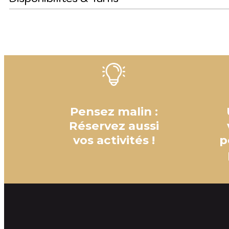
Pensez malin :
Réservez aussi
vos activités !
p