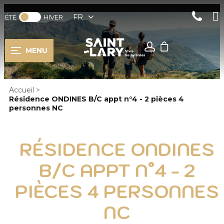
FR
ÉTÉ
HIVER
MENU
Accueil
>
Résidence ONDINES B/C appt n°4 - 2 pièces 4
personnes NC
RÉSIDENCE ONDINES
B/C APPT N°4 - 2
PIÈCES 4 PERSONNES
NC