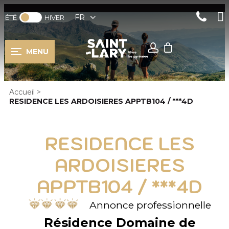
FR
ÉTÉ
HIVER
MENU
Accueil
>
RESIDENCE LES ARDOISIERES APPTB104 / ***4D
RESIDENCE LES
ARDOISIERES
APPTB104 / ***4D
Annonce professionnelle
Résidence Domaine de