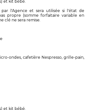
) et kit bébé.
r l'Agence et sera utilisée si l'état de
t pas propre (somme forfaitaire variable en
e clé ne sera remise.
ge
cro-ondes, cafetière Nespresso, grille-pain,
) et kit bébé.