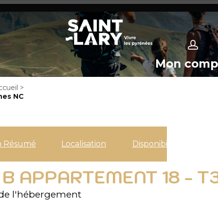
Mon comp
ccueil
>
nes NC
n Résumé
Localisation
Disponibilités
 B APPARTEMENT 18 - T
de l'hébergement