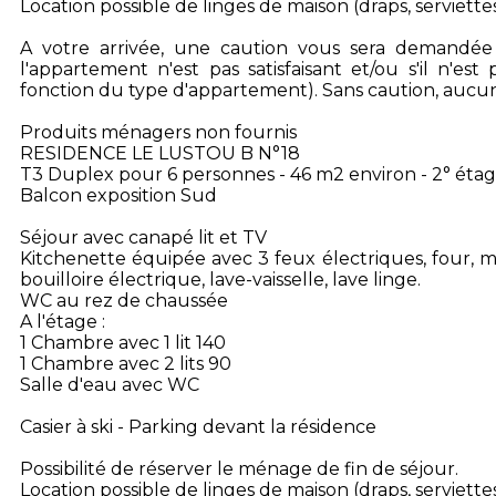
Location possible de linges de maison (draps, serviettes
A votre arrivée, une caution vous sera demandée pa
l'appartement n'est pas satisfaisant et/ou s'il n'es
fonction du type d'appartement). Sans caution, aucun
Produits ménagers non fournis
RESIDENCE LE LUSTOU B N°18
T3 Duplex pour 6 personnes - 46 m2 environ - 2° éta
Balcon exposition Sud
Séjour avec canapé lit et TV
Kitchenette équipée avec 3 feux électriques, four, mi
bouilloire électrique, lave-vaisselle, lave linge.
WC au rez de chaussée
A l'étage :
1 Chambre avec 1 lit 140
1 Chambre avec 2 lits 90
Salle d'eau avec WC
Casier à ski - Parking devant la résidence
Possibilité de réserver le ménage de fin de séjour.
Location possible de linges de maison (draps, serviettes