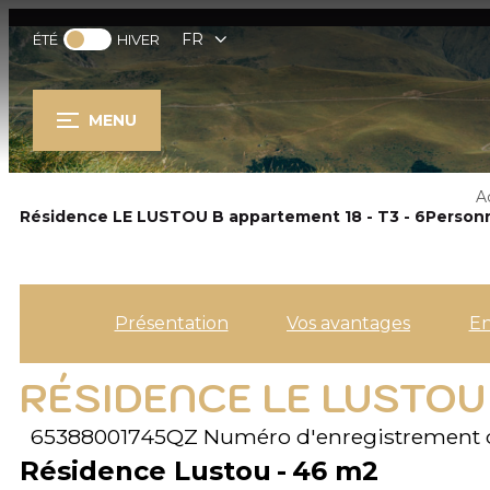
FR
ÉTÉ
HIVER
MENU
A
Résidence LE LUSTOU B appartement 18 - T3 - 6Person
Présentation
Vos avantages
E
RÉSIDENCE LE LUSTOU
65388001745QZ
Numéro d'enregistrement 
Résidence Lustou
46
m2