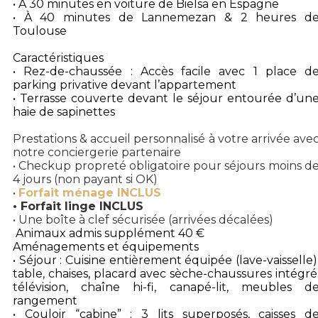
• À 30 minutes en voiture de Bielsa en Espagne
• À 40 minutes de Lannemezan & 2 heures d
Toulouse
Caractéristiques
• Rez-de-chaussée : Accès facile avec 1 place d
parking privative devant l’appartement
• Terrasse couverte devant le séjour entourée d’un
haie de sapinettes
Prestations & accueil personnalisé à votre arrivée ave
notre conciergerie partenaire
• Checkup propreté obligatoire pour séjours moins d
4 jours (non payant si OK)
•
Forfait ménage INCLUS
• Forfait linge INCLUS
• Une boîte à clef sécurisée (arrivées décalées)
Animaux admis supplément 40 €
Aménagements et équipements
• Séjour : Cuisine entièrement équipée (lave-vaisselle)
table, chaises, placard avec sèche-chaussures intégré
télévision, chaîne hi-fi, canapé-lit, meubles d
rangement
• Couloir “cabine” : 3 lits superposés, caisses d