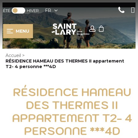
FR
ÉTÉ
HIVER
MENU
Accueil
>
RÉSIDENCE HAMEAU DES THERMES II appartement
T2- 4 personne ***4D
RÉSIDENCE HAMEAU
DES THERMES II
APPARTEMENT T2- 4
PERSONNE ***4D