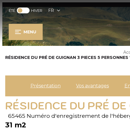
FR
ÉTÉ
HIVER
MENU
Acc
RÉSIDENCE DU PRÉ DE GUIGNAN 3 PIECES 5 PERSONNES 
Présentation
Vos avantages
E
RÉSIDENCE DU PRÉ DE 
65465
Numéro d'enregistrement de l'hébe
31
m2