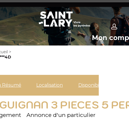
Mon comp
ueil
>
***4D
n Résumé
Localisation
Disponibilités
GUIGNAN 3 PIECES 5 PE
rgement
Annonce d'un particulier