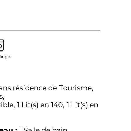
linge
ns résidence de Tourisme
s
ible
1
Lit(s) en 140
1
Lit(s) en
'eau
:
1 Salle de bain