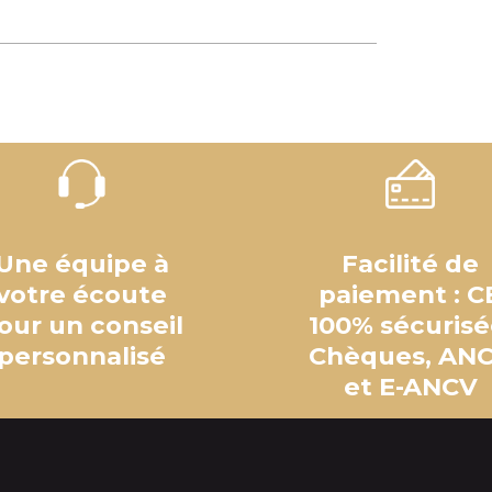
Une équipe à
Facilité de
votre écoute
paiement : C
our un conseil
100% sécurisé
personnalisé
Chèques, AN
et E-ANCV