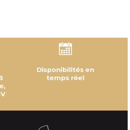
Disponibilités en
B
temps réel
e,
CV