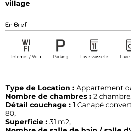
village
En Bref
Internet / WiFi
Parking
Lave-vaisselle
Lave-
Type de Location
:
Appartement da
Nombre de chambres
:
2 chambre
Détail couchage
:
1
Canapé convert
80
Superficie
:
31
m2
Nombre de salle de bain / salle d