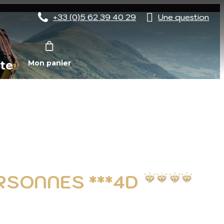
+33 (0)5 62 39 40 29
Une question
te
Mon panier
RSONNES ***4D