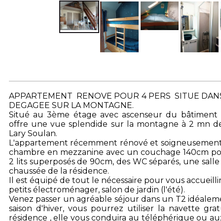
APPARTEMENT RENOVE POUR 4 PERS SITUE DANS 
DEGAGEE SUR LA MONTAGNE.
Situé au 3ème étage avec ascenseur du bâtiment C
offre une vue splendide sur la montagne à 2 mn d
Lary Soulan.
L'appartement récemment rénové et soigneusement 
chambre en mezzanine avec un couchage 140cm pou
2 lits superposés de 90cm, des WC séparés, une salle 
chaussée de la résidence.
Il est équipé de tout le nécessaire pour vous accueillir 
petits électroménager, salon de jardin (l'été).
Venez passer un agréable séjour dans un T2 idéaleme
saison d'hiver, vous pourrez utiliser la navette gra
résidence , elle vous conduira au téléphérique ou au