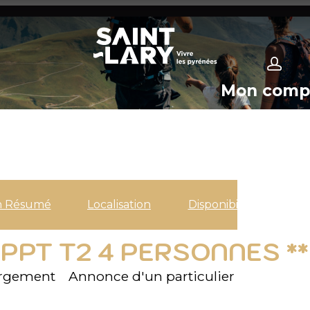
Mon comp
n Résumé
Localisation
Disponibilités
PPT T2 4 PERSONNES **
ergement
Annonce d'un particulier