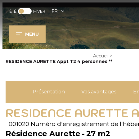
FR
ÉTÉ
HIVER
MENU
Accueil
>
RESIDENCE AURETTE Appt T2 4 personnes **
Présentation
Vos avantages
E
RESIDENCE AURETTE A
001020
Numéro d'enregistrement de l'héb
Résidence Aurette
27
m2