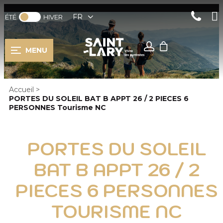
FR
ÉTÉ
HIVER
MENU
Accueil
>
PORTES DU SOLEIL BAT B APPT 26 / 2 PIECES 6
PERSONNES Tourisme NC
PORTES DU SOLEIL
BAT B APPT 26 / 2
PIECES 6 PERSONNES
TOURISME NC