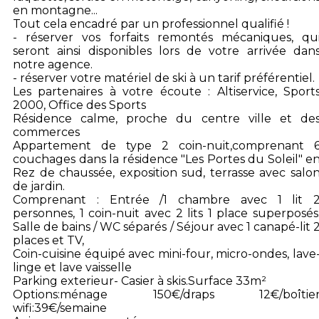
en montagne...
Tout cela encadré par un professionnel qualifié !
- réserver vos forfaits remontés mécaniques, qu
seront ainsi disponibles lors de votre arrivée dan
notre agence.
- réserver votre matériel de ski à un tarif préférentiel.
Les partenaires à votre écoute : Altiservice, Sport
2000, Office des Sports
Résidence calme, proche du centre ville et de
commerces
Appartement de type 2 coin-nuit,comprenant 
couchages dans la résidence "Les Portes du Soleil" e
Rez de chaussée, exposition sud, terrasse avec salo
de jardin.
Comprenant : Entrée /1 chambre avec 1 lit 
personnes, 1 coin-nuit avec 2 lits 1 place superposés
Salle de bains / WC séparés / Séjour avec 1 canapé-lit 
places et TV,
Coin-cuisine équipé avec mini-four, micro-ondes, lave
linge et lave vaisselle
Parking exterieur- Casier à skis.Surface 33m²
Options:ménage 150€/draps 12€/boîtie
wifi:39€/semaine