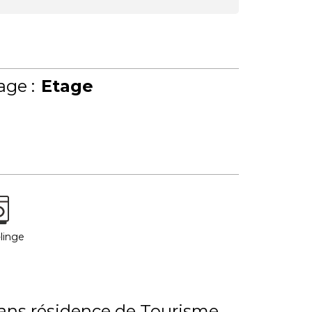
age :
Etage
linge
ns résidence de Tourisme