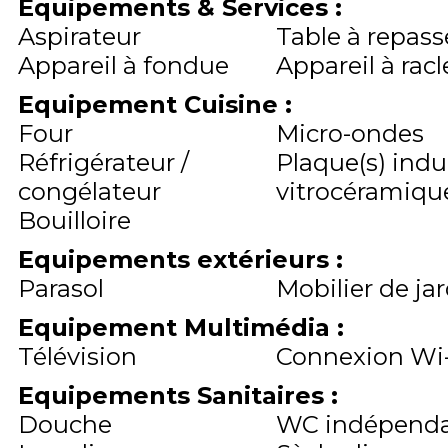
Équipements & Services
:
Aspirateur
Table à repass
Appareil à fondue
Appareil à racl
Equipement Cuisine
:
Four
Micro-ondes
Réfrigérateur /
Plaque(s) indu
congélateur
vitrocéramique
Bouilloire
Equipements extérieurs
:
Parasol
Mobilier de ja
Equipement Multimédia
:
Télévision
Connexion Wi-
Equipements Sanitaires
:
Douche
WC indépend