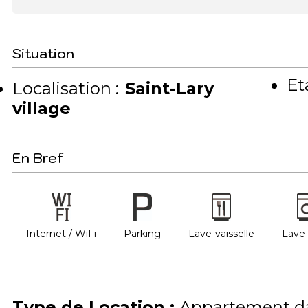
Situation
Et
Localisation :
Saint-Lary
village
En Bref
Internet / WiFi
Parking
Lave-vaisselle
Lave-
Type de Location
:
Appartement da