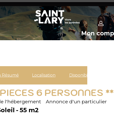
Mon comp
n Résumé
Localisation
Disponibilités
 PIECES 6 PERSONNES **
e l'hébergement
Annonce d'un particulier
oleil
55
m2