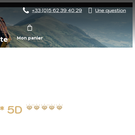
+33 (0)5 62 39 40 29
Une question
te
Mon panier
* 5D