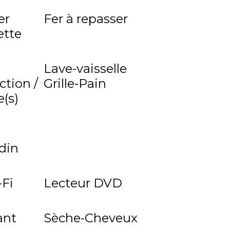
er
Fer à repasser
ette
Lave-vaisselle
ction /
Grille-Pain
(s)
rdin
Fi
Lecteur DVD
ant
Sèche-Cheveux