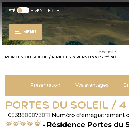
FR
ÉTÉ
HIVER
MENU
Accueil
>
PORTES DU SOLEIL / 4 PIECES 6 PERSONNES *** 5D
Présentation
Vos avantages
E
PORTES DU SOLEIL / 4
65388000730TI
Numéro d'enregistrement d
Résidence Portes du S