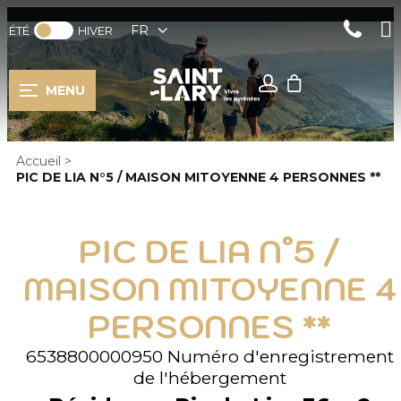
FR
ÉTÉ
HIVER
MENU
Accueil
>
PIC DE LIA N°5 / MAISON MITOYENNE 4 PERSONNES **
PIC DE LIA N°5 /
MAISON MITOYENNE 4
PERSONNES **
6538800000950
Numéro d'enregistrement
de l'hébergement