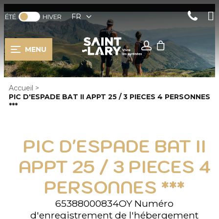
FR
ÉTÉ
HIVER
MENU
Accueil
>
PIC D'ESPADE BAT II APPT 25 / 3 PIECES 4 PERSONNES
***
PIC D'ESPADE BAT II
APPT 25 / 3 PIECES 4
PERSONNES ***
65388000834OY
Numéro
d'enregistrement de l'hébergement