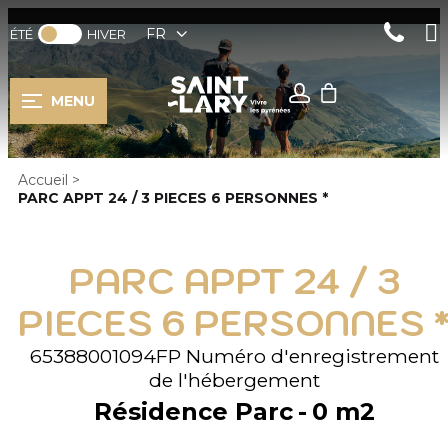
FR
ÉTÉ
HIVER
MENU
Accueil
>
PARC APPT 24 / 3 PIECES 6 PERSONNES *
PARC APPT 24 / 3
PIECES 6 PERSONNES 
65388001094FP
Numéro d'enregistrement
de l'hébergement
Résidence Parc
0
m2