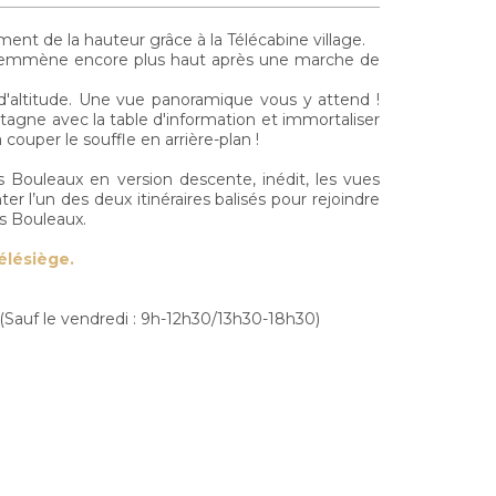
nt de la hauteur grâce à la Télécabine village.
aux emmène encore plus haut après une marche de
d'altitude. Une vue panoramique vous y attend !
gne avec la table d'information et immortaliser
ouper le souffle en arrière-plan !
es Bouleaux en version descente, inédit, les vues
 l’un des deux itinéraires balisés pour rejoindre
es Bouleaux.
élésiège.
 (Sauf le vendredi : 9h-12h30/13h30-18h30)