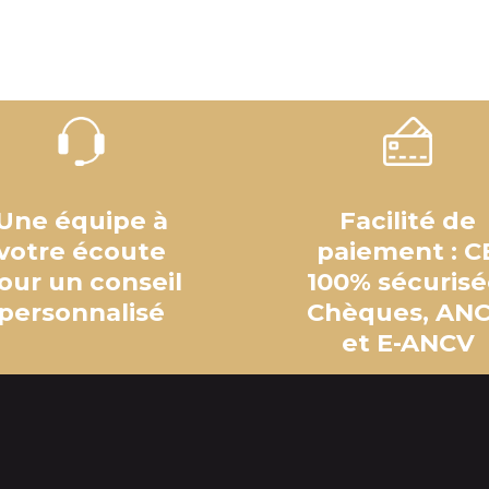
Une équipe à
Facilité de
votre écoute
paiement : C
our un conseil
100% sécurisé
personnalisé
Chèques, AN
et E-ANCV