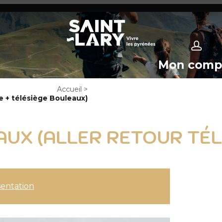
Mon comp
Accueil
>
e + télésiège Bouleaux)
X (ALLER RETOUR TÉLÉ
entation