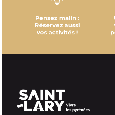
Pensez malin :
Réservez aussi
vos activités !
p