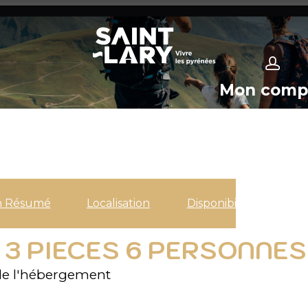
Mon comp
n Résumé
Localisation
Disponibilités
 3 PIECES 6 PERSONNES 
e l'hébergement