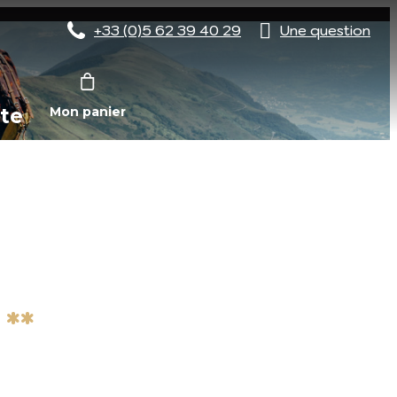
+33 (0)5 62 39 40 29
Une question
te
Mon panier
**