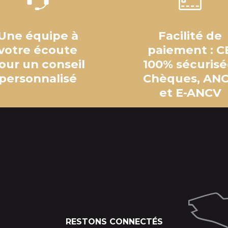
Une équipe à
Facilité de
votre écoute
paiement : C
our un conseil
100% sécurisé
personnalisé
Chèques, AN
et E-ANCV
RESTONS CONNECTÉS