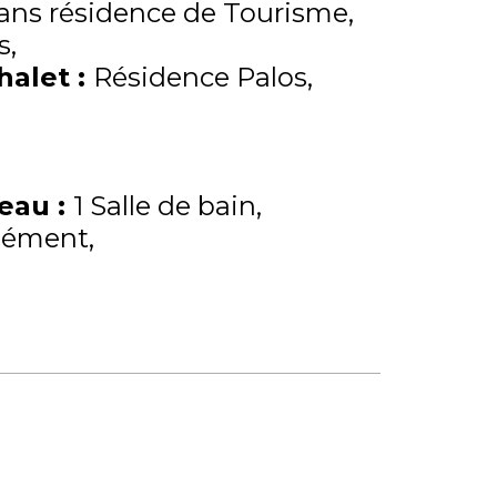
ns résidence de Tourisme
s
Chalet
:
Résidence Palos
'eau
:
1 Salle de bain
lément