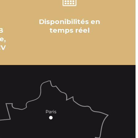
Disponibilités en
B
temps réel
e,
CV