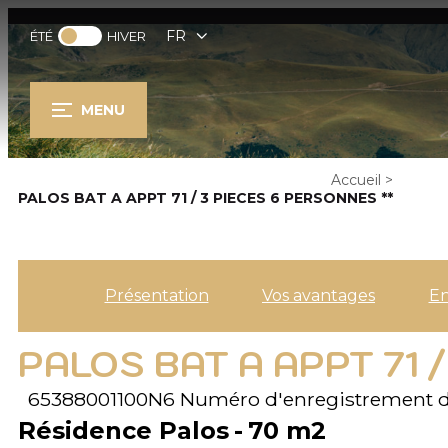
FR
ÉTÉ
HIVER
MENU
Accueil
>
PALOS BAT A APPT 71 / 3 PIECES 6 PERSONNES **
Présentation
Vos avantages
E
PALOS BAT A APPT 71 /
65388001100N6
Numéro d'enregistrement d
Résidence Palos
70
m2