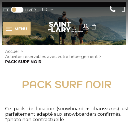
FR
ÉTÉ
HIVER
MENU
Accueil
>
Activités réservables avec votre hébergement
>
PACK SURF NOIR
PACK SURF NOIR
Ce pack de location (snowboard + chaussures) es
parfaitement adapté aux snowboarders confirmés.
*photo non contractuelle