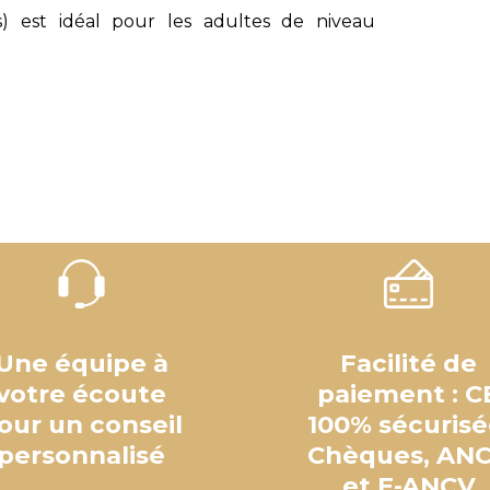
) est idéal pour les adultes de niveau
Une équipe à
Facilité de
votre écoute
paiement : C
our un conseil
100% sécurisé
personnalisé
Chèques, AN
et E-ANCV