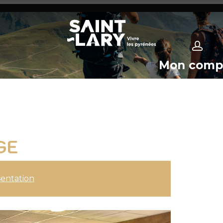
Mon comp
GE
entation