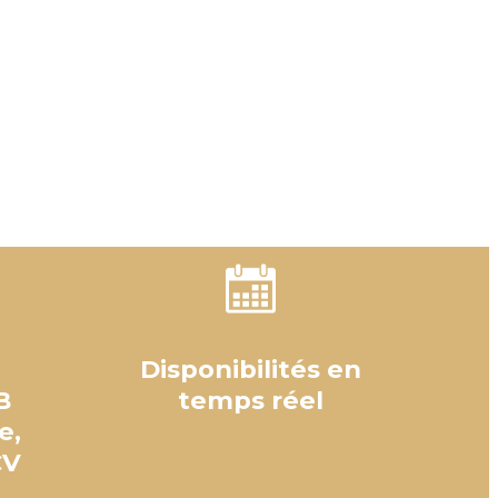
Disponibilités en
B
temps réel
e,
CV