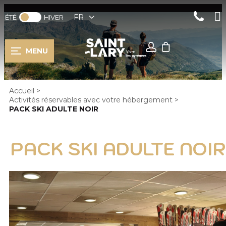
FR
ÉTÉ
HIVER
MENU
Accueil
>
Activités réservables avec votre hébergement
>
PACK SKI ADULTE NOIR
PACK SKI ADULTE NOIR