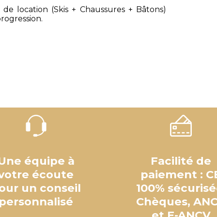
de location (Skis + Chaussures + Bâtons)
progression.
Une équipe à
Facilité de
votre écoute
paiement : C
our un conseil
100% sécurisé
personnalisé
Chèques, AN
et E-ANCV