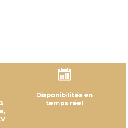
Disponibilités en
B
temps réel
e,
CV