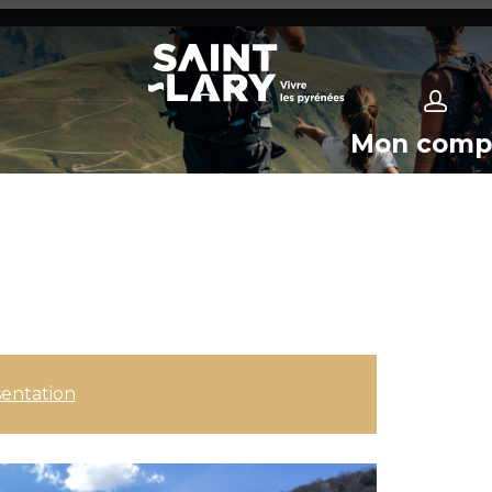
Mon comp
U
entation