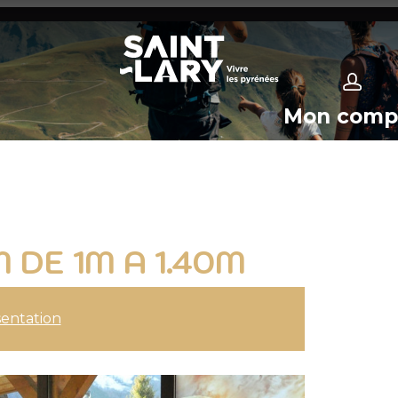
Mon comp
DE 1M A 1.40M
entation