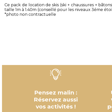
Ce pack de location de skis (ski + chaussures + bâton
taille 1m à 1.40m (conseillé pour les niveaux 3éme étoile
*photo non contractuelle
Pensez malin :
Réservez aussi
vos activités !
p