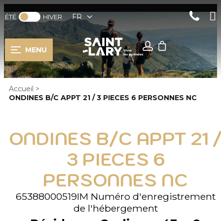
FR
ÉTÉ
HIVER
MENU
Accueil
>
ONDINES B/C APPT 21 / 3 PIECES 6 PERSONNES NC
ONDINES B/C APPT 21 
3 PIECES 6
PERSONNES NC
65388000519IM
Numéro d'enregistrement
de l'hébergement