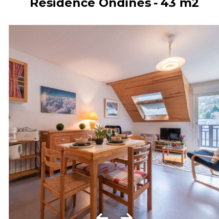
Résidence Ondines
43
m2