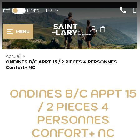
FR
ÉTÉ
HIVER
MENU
Accueil
>
ONDINES B/C APPT 15 / 2 PIECES 4 PERSONNES
Confort+ NC
ONDINES B/C APPT 15
/ 2 PIECES 4
PERSONNES
CONFORT+ NC