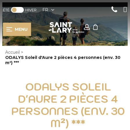
FR
ÉTÉ
HIVER
MENU
Accueil
>
ODALYS Soleil d'Aure 2 pièces 4 personnes (env. 30
m²) ***
ODALYS SOLEIL
D'AURE 2 PIÈCES 4
PERSONNES (ENV. 30
M²) ***