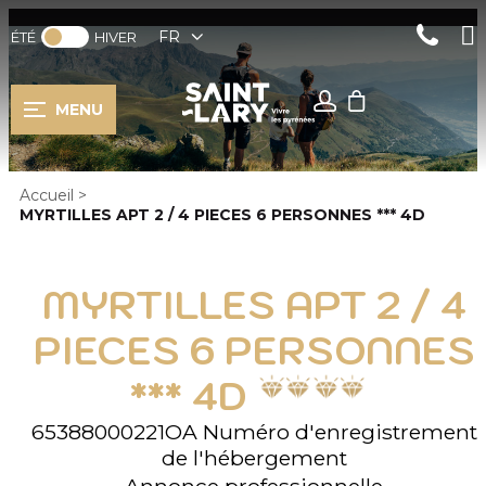
FR
ÉTÉ
HIVER
MENU
Accueil
>
MYRTILLES APT 2 / 4 PIECES 6 PERSONNES *** 4D
MYRTILLES APT 2 / 4
PIECES 6 PERSONNES
*** 4D
65388000221OA
Numéro d'enregistrement
de l'hébergement
Annonce professionnelle