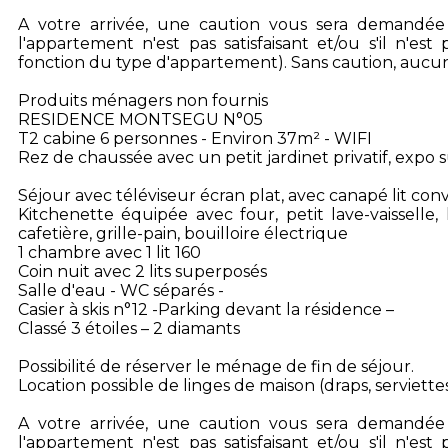
A votre arrivée, une caution vous sera demandée pa
l'appartement n'est pas satisfaisant et/ou s'il n'es
fonction du type d'appartement). Sans caution, aucun
Produits ménagers non fournis
RESIDENCE MONTSEGU N°05
T2 cabine 6 personnes - Environ 37m² - WIFI
Rez de chaussée avec un petit jardinet privatif, expo
Séjour avec téléviseur écran plat, avec canapé lit co
Kitchenette équipée avec four, petit lave-vaisselle,
cafetière, grille-pain, bouilloire électrique
1 chambre avec 1 lit 160
Coin nuit avec 2 lits superposés
Salle d'eau - WC séparés -
Casier à skis n°12 -Parking devant la résidence –
Classé 3 étoiles – 2 diamants
Possibilité de réserver le ménage de fin de séjour.
Location possible de linges de maison (draps, serviettes
A votre arrivée, une caution vous sera demandée pa
l'appartement n'est pas satisfaisant et/ou s'il n'es