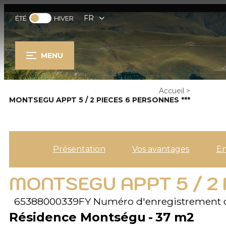
FR
ÉTÉ
HIVER
MENU
Accueil
>
MONTSEGU APPT 5 / 2 PIECES 6 PERSONNES ***
Présentation
Vos avantages
E
MONTSEGU APPT 5 / 2 
65388000339FY
Numéro d'enregistrement 
Résidence Montségu
37
m2