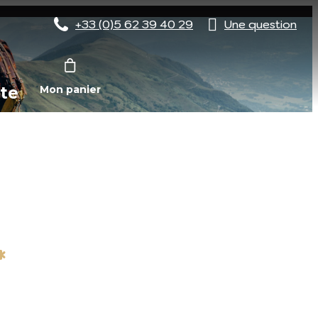
+33 (0)5 62 39 40 29
Une question
te
Mon panier
*