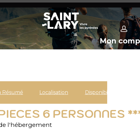
Mon comp
n Résumé
Localisation
Disponibilités
PIECES 6 PERSONNES **
de l'hébergement