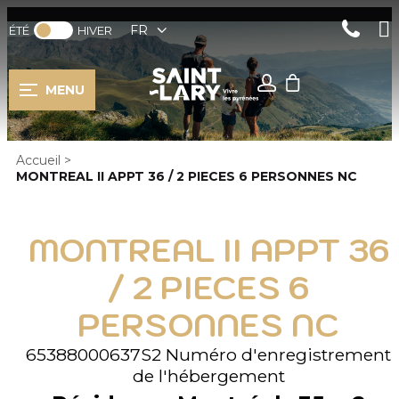
FR
ÉTÉ
HIVER
MENU
Accueil
>
MONTREAL II APPT 36 / 2 PIECES 6 PERSONNES NC
MONTREAL II APPT 36
/ 2 PIECES 6
PERSONNES NC
65388000637S2
Numéro d'enregistrement
de l'hébergement