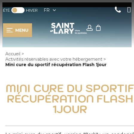
FR
ÉTÉ
HIVER
MENU
Accueil
>
Activités réservables avec votre hébergement
>
Mini cure du sportif récupération Flash 1jour
MINI CURE DU SPORTI
RÉCUPÉRATION FLASH
1JOUR